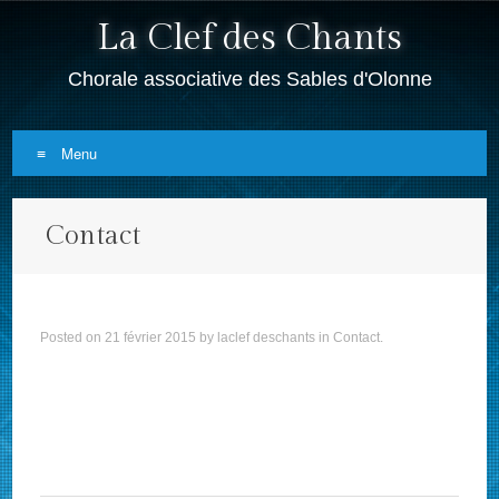
La Clef des Chants
Chorale associative des Sables d'Olonne
Menu
Skip
Contact
to
content
Posted on
21 février 2015
by
laclef deschants
in
Contact
.