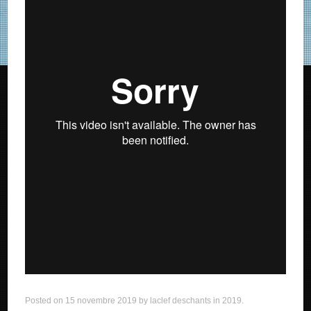
Posted on
15 novembre 2019
by
laclef deschants
in
2019
.