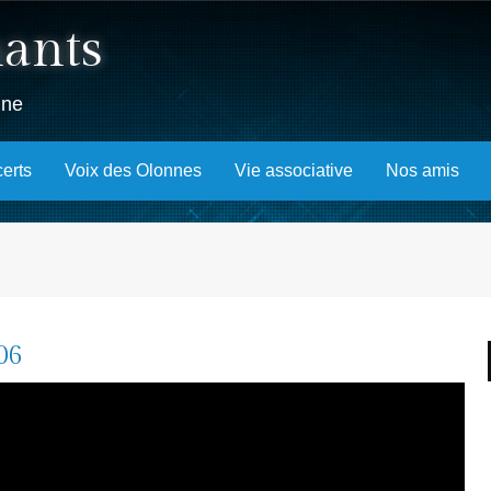
hants
nne
erts
Voix des Olonnes
Vie associative
Nos amis
06