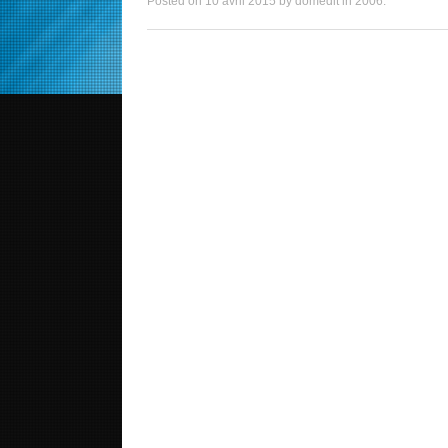
Posted on
10 avril 2015
by
domedit
in
2006
.