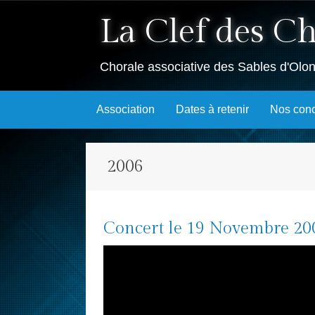
La Clef des C
Chorale associative des Sables d'Olo
Skip
Association
Dates à retenir
Nos conc
to
content
2006
Concert le 19 Novembre 20