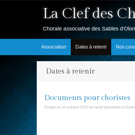
La Clef des C
Chorale associative des Sables d'Olo
Skip
Association
Dates à retenir
Nos conc
to
content
Dates à retenir
Documents pour choristes
Posted on
20 octobre 2023
by
laclef deschants
in
Dates