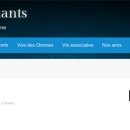
hants
nne
erts
Voix des Olonnes
Vie associative
Nos amis
 à retenir
.